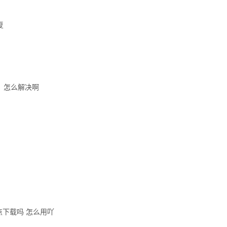
复
，怎么解决啊
点下载吗 怎么用吖