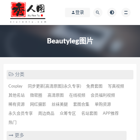
登录
Beautyleg图片
分类
Cosplay
同步更新[高清原图](永久专享)
免费套图
写真视频
其他名站
微密圈
高清原图
在线视频
会员福利视频
稀有资源
网红摄影
丝袜美腿
套图合集
单购资源
永久会员专享
周边商品
众筹专区
名站套图
APP推荐
热门
更多