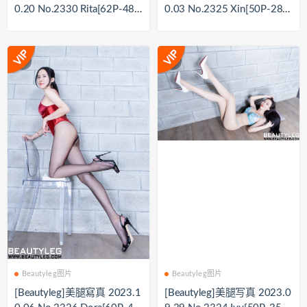
0.20 No.2330 Rita[62P-489
0.03 No.2325 Xin[50P-289
M]
M]
Beautyleg图片
Beautyleg图片
[Beautyleg]美腿寫真 2023.1
[Beautyleg]美腿写真 2023.0