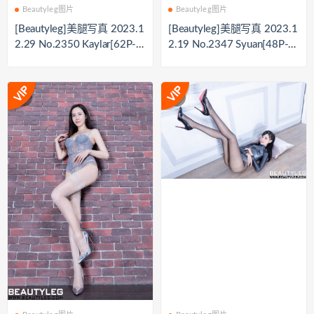
Beautyleg图片
Beautyleg图片
[Beautyleg]美腿写真 2023.1
[Beautyleg]美腿写真 2023.1
2.29 No.2350 Kaylar[62P-3
2.19 No.2347 Syuan[48P-3
52M]
63M]