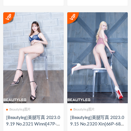
483.5M]
M]
Beautyleg图片
Beautyleg图片
[Beautyleg]美腿写真 2023.0
[Beautyleg]美腿写真 2023.0
9.19 No.2321 Winni[47P-3
9.15 No.2320 Xin[66P-681
04M]
M]