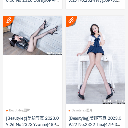
0.06 No.2326 Dora[60P-45
9.29 No.2324 Ivy[50P-358.
4M]
7M]
Beautyleg图片
Beautyleg图片
[Beautyleg]美腿写真 2023.0
[Beautyleg]美腿写真 2023.0
9.26 No.2323 Yvonne[48P-
9.22 No.2322 Tina[47P-304