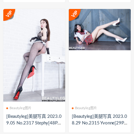
Beautyleg图片
Beautyleg图片
[Beautyleg]美腿写真 2023.0
[Beautyleg]美腿写真 2023.0
9.05 No.2317 Stephy[48P-3
8.29 No.2315 Yvonne[29P-
08.9M]
258.6M]